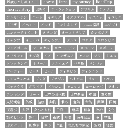
19歳ひとり旅インド
howto
ibiza
myjourney
RoadTrip
thetravelstory
お祭り
アトラクション
アフリカ
アメリカ
アルゼンチン
アート
イギリス
イスラエル
イスラム
イタリア
イビザ
イベント
インド
インドネシア
ウユニ塩湖
エジプト
エンターテイメント
オランダ
オーストラリア
カンボジア
キャンプ
キューバ
ギャンブル
グルメ
コロナ
コロンビア
シンガポール
シーズナル
スウェーデン
スペイン
スポーツ
スリランカ
セブ島
タイ
タンザニア
チェコ
チリ
トルコ
トレッキング
ネパール
ノルウェイ
バリ島
バンコク
パーティー
ビーチ
ビール
フィリピン
フィンランド
フェスティバル
ブッダ
ブラジル
ベトナム
ペルー
ホテル
ボッタクリ
ボリビア
メキシコ
モロッコ
ヨーロッパ
ラオス
ランキング
ローマ
世界の食べ物
世界遺産
中国
乗り物
人間観察
仏教
健康
動物
北欧
危険
台湾
問題
国境
夜遊び
大阪
女ひとり旅
子育て
建築
戦争
政治
文化
旅のヒント
旅行
日本
東欧
歴史
海外生活
滝
物価
珍スポット
町歩き
祭り
禁止
私たちの旅記
空港
経営