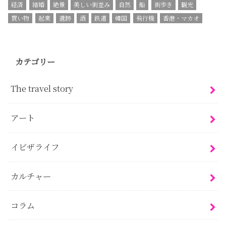
経済
結婚
絶景
美しい街並み
自然
船
街歩き
観光
買い物
起業
遺跡
酒
鉄道
韓国
飛行機
香港・マカオ
カテゴリー
The travel story
アート
イビザライフ
カルチャー
コラム