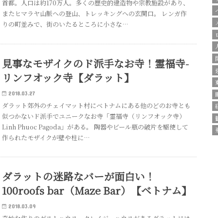
首都。人口は約170万人。多くの歴史的建造物や宗教施設があり、
またヒマラヤ山脈への登山、トレッキングへの玄関口。 レンガ作
りの町並みで、街のいたるところに小さな…
見事なモザイクのド派手なお寺！霊福寺-
リンフオック寺【ダラット】
2018.03.27
ダラット郊外のチェイマット村にベトナムにある他のどのお寺とも
似つかないド派手でユニークなお寺「霊福寺（リンフオック寺）
Linh Phuoc Pagoda」がある。 陶器やビール瓶の破片を駆使して
作られたモザイクが壁や柱に…
ダラットの迷路なバーが面白い！
100roofs bar（Maze Bar）【ベトナム】
2018.03.09