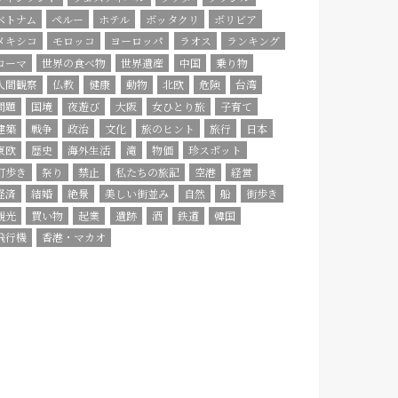
ベトナム
ペルー
ホテル
ボッタクリ
ボリビア
メキシコ
モロッコ
ヨーロッパ
ラオス
ランキング
ローマ
世界の食べ物
世界遺産
中国
乗り物
人間観察
仏教
健康
動物
北欧
危険
台湾
問題
国境
夜遊び
大阪
女ひとり旅
子育て
建築
戦争
政治
文化
旅のヒント
旅行
日本
東欧
歴史
海外生活
滝
物価
珍スポット
町歩き
祭り
禁止
私たちの旅記
空港
経営
経済
結婚
絶景
美しい街並み
自然
船
街歩き
観光
買い物
起業
遺跡
酒
鉄道
韓国
飛行機
香港・マカオ