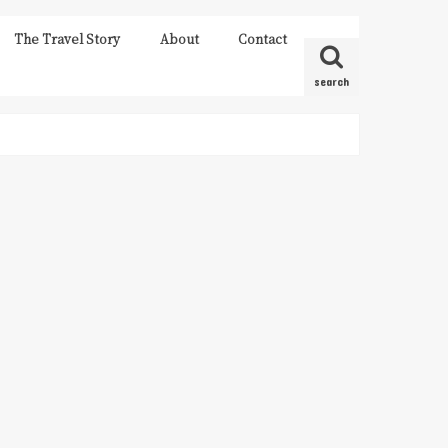
The Travel Story
About
Contact
search