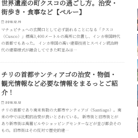
世界遺産の町クスコの過ごし方。治安・
街歩き・食事など【ペルー】
2018.12.19
マチュピチュへの玄関口として必ず訪れることになる「クスコ
（Cusco）」標高3,400メートルの高所に位置し、インカ帝国時代
の首都でもあった。 インカ帝国の高い建築技術とスペイン統治時
代の建築様式が融合してできた町並みは…
チリの首都サンティアゴの治安・物価・
観光情報など必要な情報をまるっとご紹
介！
2018.10.12
チリの首都であり南米有数の大都市サンティアゴ（Santiago）。南
米の中では比較的治安が良いとされている。 新市街と旧市街とが
あり新市街は高層ビルやショッピングセンターなどが並び都会その
もの。旧市街はその反対で歴史的建…