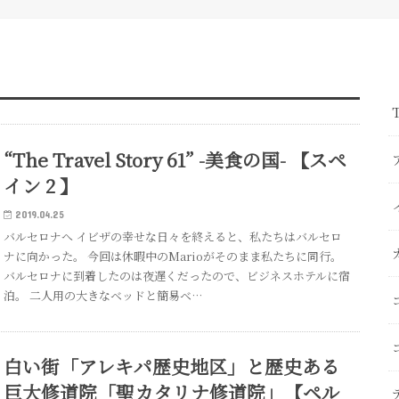
T
“The Travel Story 61” -美食の国- 【スペ
イン 2 】
2019.04.25
バルセロナへ イビザの幸せな日々を終えると、私たちはバルセロ
ナに向かった。 今回は休暇中のMarioがそのまま私たちに同行。
バルセロナに到着したのは夜遅くだったので、ビジネスホテルに宿
泊。 二人用の大きなベッドと簡易ベ…
白い街「アレキパ歴史地区」と歴史ある
巨大修道院「聖カタリナ修道院」【ペル