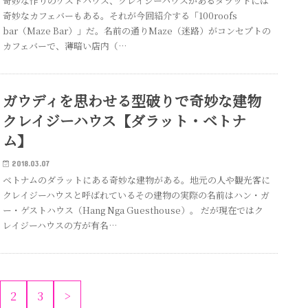
奇妙な作りのゲストハウス、クレイジーハウスがあるダラットには
奇妙なカフェバーもある。それが今回紹介する「100roofs
bar（Maze Bar）」だ。名前の通りMaze（迷路）がコンセプトの
カフェバーで、薄暗い店内（…
ガウディを思わせる型破りで奇妙な建物
クレイジーハウス【ダラット・ベトナ
ム】
2018.03.07
ベトナムのダラットにある奇妙な建物がある。地元の人や観光客に
クレイジーハウスと呼ばれているその建物の実際の名前はハン・ガ
ー・ゲストハウス（Hang Nga Guesthouse）。 だが現在ではク
レイジーハウスの方が有名…
2
3
>