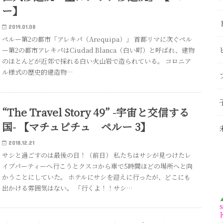
ー】
2019.01.08
ペルー第2の都市「アレキパ（Arequipa）」 首都リマに次ぐペル
ー第2の都市アレキパはCiudad Blanca（白い町）と呼ばれ、建物
のほとんどが近郊で採れる白い火山岩で造られている。 コロニア
ル様式の歴史的建造物…
“The Travel Story 49” -宇宙と交信する
国- 【マチュピチュ ペルー 3】
2018.12.21
サシと過ごすのは最後の日！（前日） 私たちはサシが見つけたレ
イブパーティーへ行こうとクスコから車で5時間ほどの場所へと向
かうことにしていた。 ホテルにサシを迎えに行ったが、どこにも
出かける雰囲気はない。 「行くよ！！サシ…