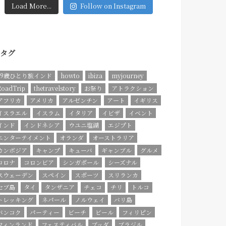
Load More...
Follow on Instagram
タグ
19歳ひとり旅インド
howto
ibiza
myjourney
RoadTrip
thetravelstory
お祭り
アトラクション
アフリカ
アメリカ
アルゼンチン
アート
イギリス
イスラエル
イスラム
イタリア
イビザ
イベント
インド
インドネシア
ウユニ塩湖
エジプト
エンターテイメント
オランダ
オーストラリア
カンボジア
キャンプ
キューバ
ギャンブル
グルメ
コロナ
コロンビア
シンガポール
シーズナル
スウェーデン
スペイン
スポーツ
スリランカ
セブ島
タイ
タンザニア
チェコ
チリ
トルコ
トレッキング
ネパール
ノルウェイ
バリ島
バンコク
パーティー
ビーチ
ビール
フィリピン
フィンランド
フェスティバル
ブッダ
ブラジル