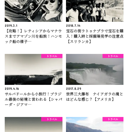
2019.3.1
2018.7.14
【攻略！】レティシアからマナウ
宝石の街ラトゥナプラで宝石を購
スまでアマゾン川を船旅！ハンモ
入！購入時と採掘場見学の注意点
ック船の様子…
【スリランカ】
トラベル
トラベル
2019.4.16
2017.8.29
サルバドールから小旅行！ブラジ
世界三大瀑布 ナイアガラの滝と
ル最後の秘境と言われる【シャパ
はどんな感じ？【アメリカ】
ーダ・ジアマ…
トラベル
トラベル