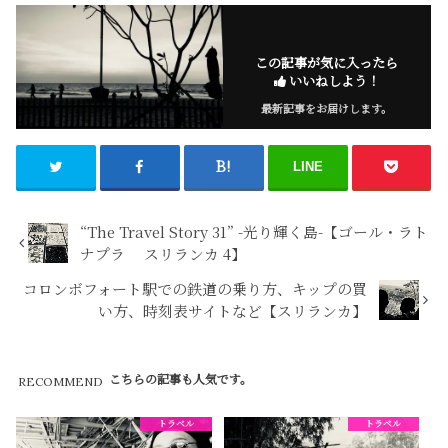
この記事が気に入ったら
いいねしよう！
最新記事をお届けします。
LINE
“The Travel Story 31” -光り輝く島-【ゴール・ラト
ナプラ スリランカ 4】
コロンボフォート駅での鉄道の乗り方、キップの買
い方、時刻表サイトなど【スリランカ】
こちらの記事も人気です。
RECOMMEND
トラベル
トラベル