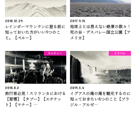
2018.12.29
2017.9.15
レインボーマウンテンに登る前に
地球上とは思えない絶景の数々！
知っておいた方がいい9つのこ
死の谷・デスバレー国立公園【ア
と。【ペルー】
メリカ】
カルチャー
トラベル
2018.8.2
2019.5.6
旅行者必見！スリランカにおける
イグアスの滝の滝を観光するのに
【習慣】【タブー】【エチケッ
知っておきたい8つのこと【ブラ
ト】【マナー】…
ジル・アルゼ…