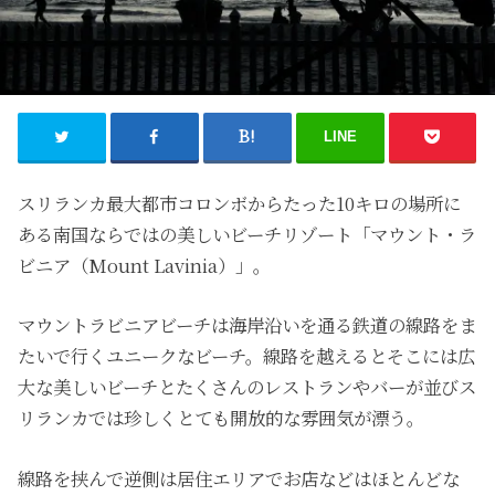
LINE
スリランカ最大都市コロンボからたった10キロの場所に
ある南国ならではの美しいビーチリゾート「マウント・ラ
ビニア（Mount Lavinia）」。
マウントラビニアビーチは海岸沿いを通る鉄道の線路をま
たいで行くユニークなビーチ。線路を越えるとそこには広
大な美しいビーチとたくさんのレストランやバーが並びス
リランカでは珍しくとても開放的な雰囲気が漂う。
線路を挟んで逆側は居住エリアでお店などはほとんどな