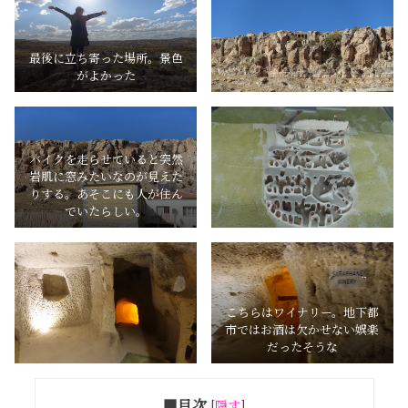
最後に立ち寄った場所。景色
がよかった
バイクを走らせていると突然
岩肌に窓みたいなのが見えた
りする。あそこにも人が住ん
でいたらしい。
こちらはワイナリー。地下都
市ではお酒は欠かせない娯楽
だったそうな
■目次
[
隠す
]