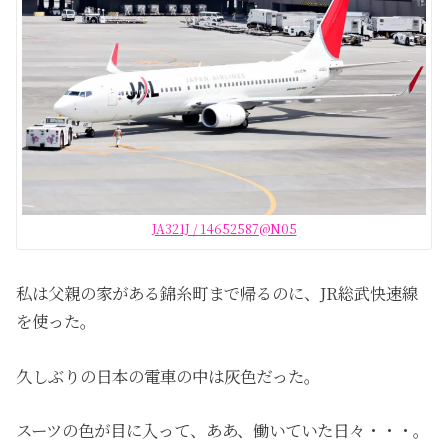
JA321J / 14652587@N05
私は父親の家がある錦糸町まで帰るのに、
JR
総武快速線
を使った。
久しぶりの日本の電車の中は灰色だった。
スーツの色が目に入って、ああ、働いていた日々・・・。