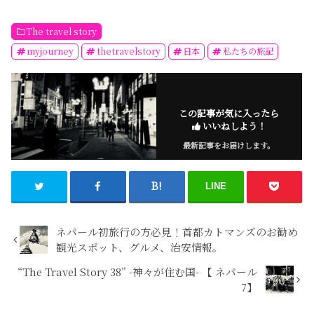
The travel story
myjourney
thetravelstory
日本
私たちの旅記
この記事が気に入ったら
いいねしよう！
最新記事をお届けします。
LINE
ネパール初旅行の方必見！首都カトマンズのお勧め
観光スポット、グルメ、治安情報。
“The Travel Story 38” -神々が住む国- 【 ネパール
7】