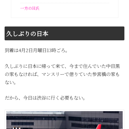
一方のH氏
久しぶりの日本
到着は
4
月
2
日月曜日
13
時ごろ。
久しぶりに日本に帰って来て、今まで住んでいた中目黒
の家もなければ、マンスリーで借りていた参宮橋の家も
ない。
だから、今日は渋谷に行く必要もない。