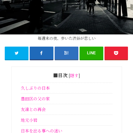
毎週末の夜、歩いた渋谷が恋しい
LINE
■目次
[
隠す
]
久しぶりの日本
墨田区の父の家
友達との再会
地元小岩
日本を出る事への迷い