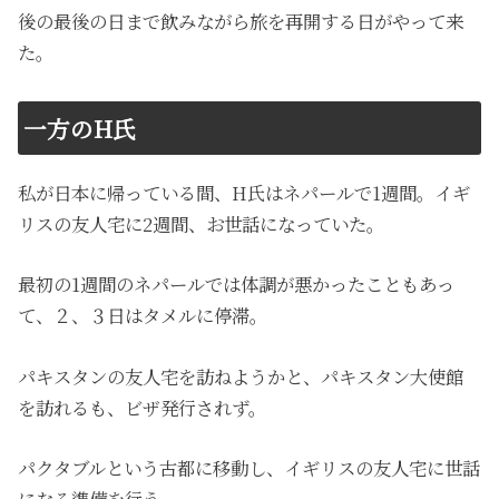
後の最後の日まで飲みながら旅を再開する日がやって来
た。
一方の
H
氏
私が日本に帰っている間、
H
氏はネパールで
1
週間。イギ
リスの友人宅に
2
週間、お世話になっていた。
最初の
1
週間のネパールでは体調が悪かったこともあっ
て、２、３日はタメルに停滞。
パキスタンの友人宅を訪ねようかと、パキスタン大使館
を訪れるも、ビザ発行されず。
パクタブルという古都に移動し、イギリスの友人宅に世話
になる準備を行う。