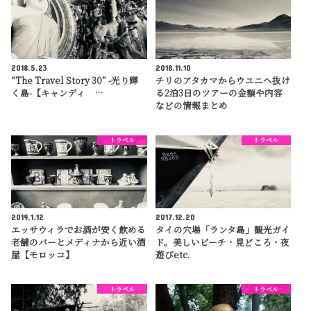
2018.5.23
2018.11.10
“The Travel Story 30” -光り輝
チリのアタカマからウユニへ抜け
く島-【キャンディ …
る2泊3日のツアーの金額や内容
などの情報まとめ
トラベル
トラベル
2019.1.12
2017.12.20
エッサウィラでお酒が安く飲める
タイの穴場「ランタ島」観光ガイ
老舗のバーとメディナから近い酒
ド。美しいビーチ・見どころ・夜
屋【モロッコ】
遊びetc.
トラベル
トラベル