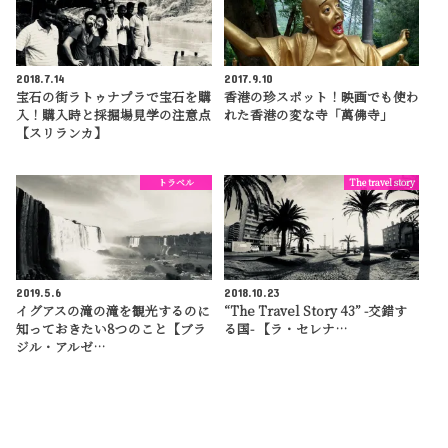
2018.7.14
2017.9.10
宝石の街ラトゥナプラで宝石を購
香港の珍スポット！映画でも使わ
入！購入時と採掘場見学の注意点
れた香港の変な寺「萬佛寺」
【スリランカ】
トラベル
The travel story
2019.5.6
2018.10.23
イグアスの滝の滝を観光するのに
“The Travel Story 43” -交錯す
知っておきたい8つのこと【ブラ
る国- 【ラ・セレナ…
ジル・アルゼ…